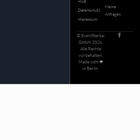
AGB
Meine
Datenschutz
Anfragen
Impressum
© EventRental
GmbH 2026.
Alle Rechte
vorbehalten.
Made with ❤
in Berlin.