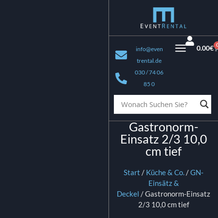
0.00
€
info@even
trental.de
030 / 74 06
85 0
Gastronorm-
Einsatz 2/3 10,0
cm tief
Start
/
Küche & Co.
/
GN-
Einsätz &
Deckel
/ Gastronorm-Einsatz
2/3 10,0 cm tief