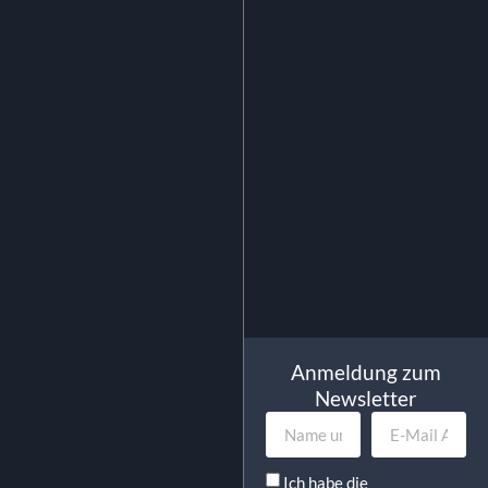
Gastronorm-Einsatz 1/1 2,0 
tief
3.50
€
exkl. MwSt.
4.17
€
inkl. MwSt.
In Den Warenkorb
Anmeldung zum
Newsletter
Ich habe die