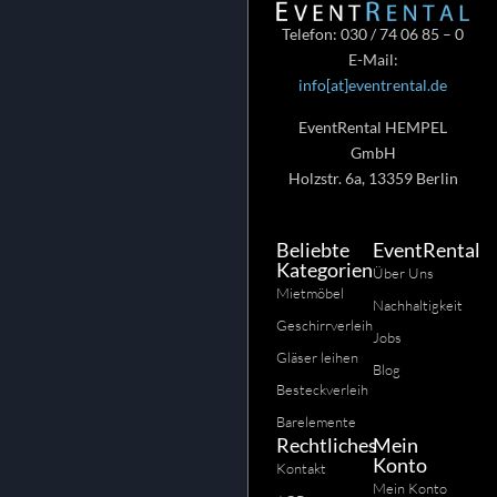
Telefon: 030 / 74 06 85 – 0
E-Mail:
info[at]eventrental.de
EventRental HEMPEL
GmbH
Holzstr. 6a, 13359 Berlin
Beliebte
EventRental
Kategorien
Über Uns
Mietmöbel
Nachhaltigkeit
Geschirrverleih
Jobs
Gläser leihen
Blog
Besteckverleih
Barelemente
Rechtliches
Mein
Konto
Kontakt
Mein Konto