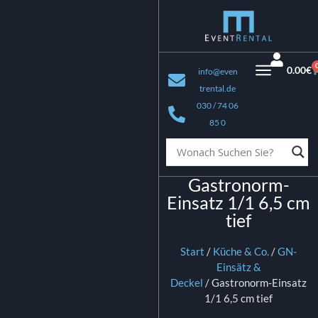
0.00
€
info@even
trental.de
030 / 74 06
85 0
Gastronorm-
Einsatz 1/1 6,5 cm
tief
Start
/
Küche & Co.
/
GN-
Einsätz &
Deckel
/ Gastronorm-Einsatz
1/1 6,5 cm tief