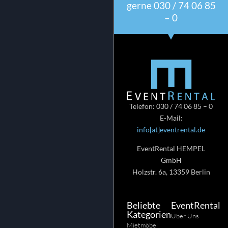
gerne 030 / 74 06 85
– 0
Telefon: 030 / 74 06 85 – 0
E-Mail:
info[at]eventrental.de
EventRental HEMPEL
GmbH
Holzstr. 6a, 13359 Berlin
Beliebte
EventRental
Kategorien
Über Uns
Mietmöbel