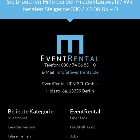
Sie brauchen Hilfe bei der Produktauswahl? Wir
beraten Sie gerne 030 / 74 06 85 – 0
Telefon: 030 / 74 06 85 – 0
E-Mail:
info[at]eventrental.de
EventRental HEMPEL GmbH
Holzstr. 6a, 13359 Berlin
Beliebte Kategorien
EventRental
Mietmöbel
Über Uns
Geschirrverleih
Nachhaltigkeit
Gläser leihen
Jobs