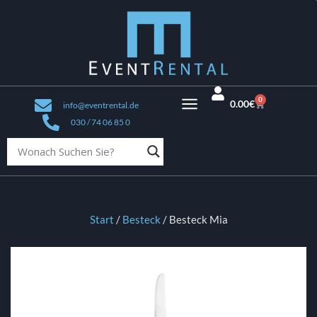
0
0.00
€
info@eventrental.de
030 / 74 06 85 0
Start
/
Besteck
/ Besteck Mia