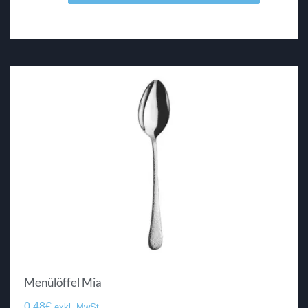
Menülöffel Mia
0.48
€
exkl. MwSt.