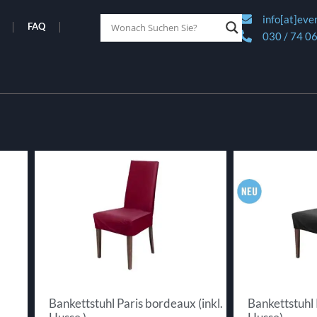
info[at]eve
FAQ
030 / 74 06
Bankettstuhl Paris bordeaux (inkl.
Bankettstuhl 