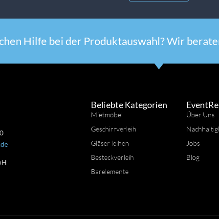
chen Hilfe bei der Produktauswahl? Wir beraten
Beliebte Kategorien
EventRe
Mietmöbel
Über Uns
Geschirrverleih
Nachhaltig
 0
Gläser leihen
Jobs
.de
Besteckverleih
Blog
bH
Barelemente
n