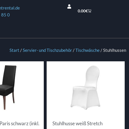
ntrental.de
0.00
€
 85 0
Start
/
Servier- und Tischzubehör
/
Tischwäsche
/ Stuhlhussen
Paris schwarz (inkl.
Stuhlhusse weiß Stretch