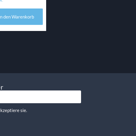
t.
In den Warenkorb
er
kzeptiere sie.