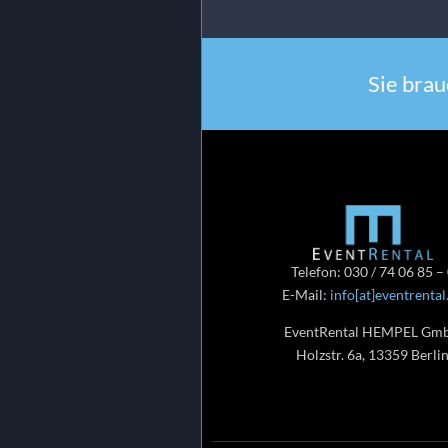
Sie brau
Telefon: 030 / 74 06 85 –
E-Mail:
info[at]eventrental
EventRental HEMPEL Gm
Holzstr. 6a, 13359 Berli