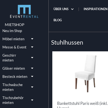
ÜBER UNS
INSPIRATIONEN
BLOG
MIETSHOP
Neu im Shop
Möbel mieten
Stuhlhussen
Messe & Event
Geschirr
mieten
Gläser mieten
Besteck mieten
Tischwäsche
mieten
Tischzubehör
mieten
Bankettstuhl Paris weiß (inkl.