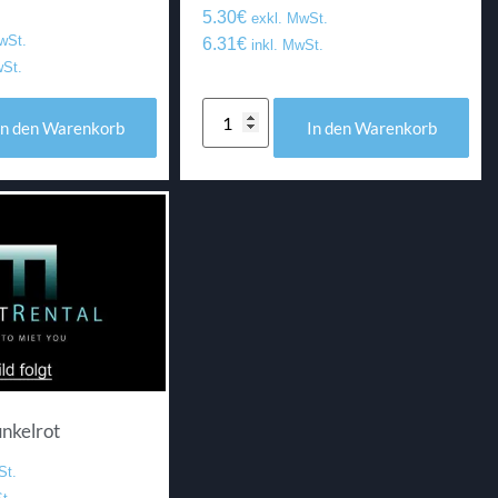
5.30
€
exkl. MwSt.
wSt.
6.31
€
inkl. MwSt.
wSt.
In den Warenkorb
In den Warenkorb
unkelrot
St.