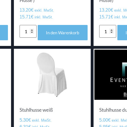
Husse )
Husse)
13.20
€
13.20
€
exkl. MwSt.
exkl. M
15.71
€
15.71
€
inkl. MwSt.
inkl. M
In den Warenkorb
Stuhlhusse weiß
Stuhlhusse d
5.30
€
5.00
€
exkl. MwSt.
exkl. Mw
6.31
€
5.95
€