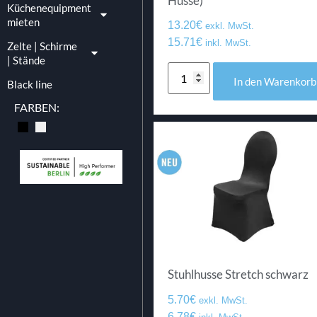
Husse)
Küchenequipment
mieten
13.20
€
exkl. MwSt.
15.71
€
inkl. MwSt.
Zelte | Schirme
| Stände
In den Warenkorb
Black line
FARBEN:
Stuhlhusse Stretch schwarz
5.70
€
exkl. MwSt.
6.78
€