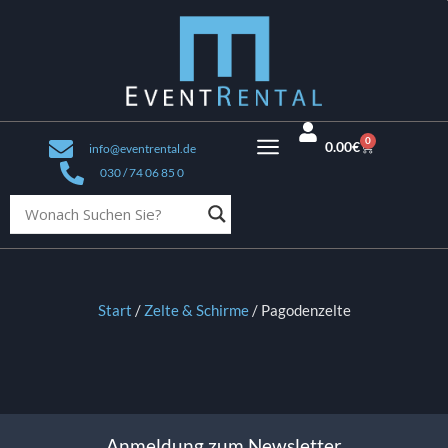
0
0.00
€
info@eventrental.de
030 / 74 06 85 0
Start
/
Zelte & Schirme
/ Pagodenzelte
Anmeldung zum Newsletter