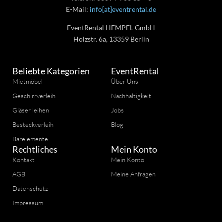
E-Mail:
info[at]eventrental.de
EventRental HEMPEL GmbH
Holzstr. 6a, 13359 Berlin
Beliebte Kategorien
EventRental
Mietmöbel
Über Uns
Geschirrverleih
Nachhaltigkeit
Gläser leihen
Jobs
Besteckverleih
Blog
Barelemente
Rechtliches
Mein Konto
Kontakt
Mein Konto
AGB
Meine Anfragen
Datenschutz
Impressum