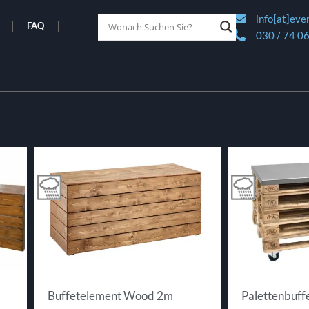
info[at]eve
FAQ
030 / 74 06
Buffetelement Wood 2m
Palettenbuff