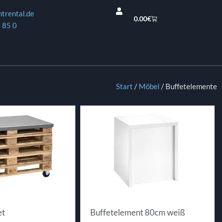
ntrental.de
0.00
€
 85 0
Start
/
Möbel
/ Buffetelemente
et
Buffetelement 80cm weiß