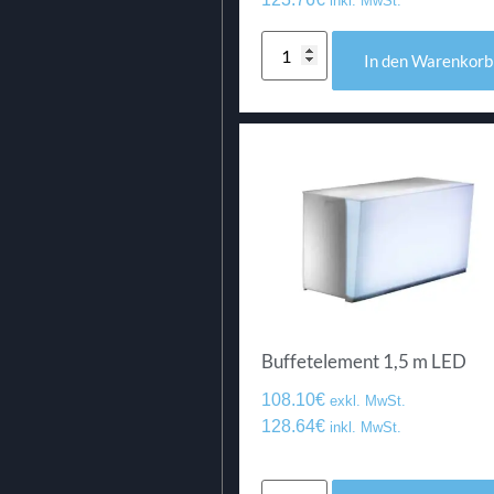
inkl. MwSt.
In den Warenkorb
Buffetelement 1,5 m LED
108.10
€
exkl. MwSt.
128.64
€
inkl. MwSt.