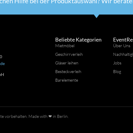
chen Hilfe bei der Produktauswahl? Wir beraten
Beliebte Kategorien
EventRe
Mietmöbel
Über Uns
Geschirrverleih
Nachhaltig
 0
Gläser leihen
Jobs
.de
Besteckverleih
Blog
bH
Barelemente
n
e vorbehalten. Made with ❤ in Berlin.