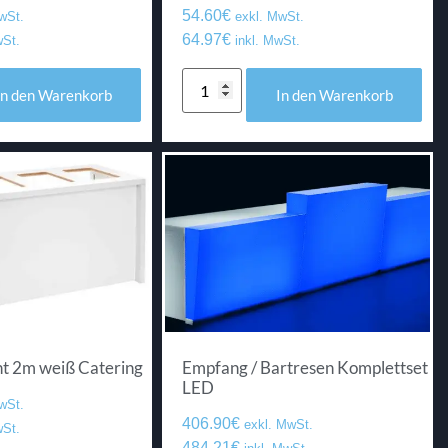
54.60
€
wSt.
exkl. MwSt.
64.97
€
wSt.
inkl. MwSt.
In den Warenkorb
In den Warenkorb
t 2m weiß Catering
Empfang / Bartresen Komplettset
LED
wSt.
406.90
€
exkl. MwSt.
wSt.
484.21
€