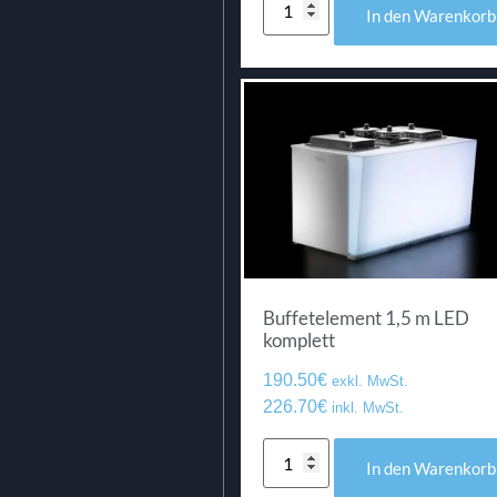
In den Warenkorb
Buffetelement 1,5 m LED
komplett
190.50
€
exkl. MwSt.
226.70
€
inkl. MwSt.
In den Warenkorb