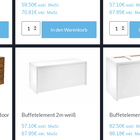
59.50
€
57.10
€
exkl. MwSt.
exkl. M
70.81
€
67.95
€
inkl. MwSt.
inkl. M
In den Warenkorb
door
Buffetelement 2m weiß
Buffetelemen
57.10
€
82.50
€
exkl. MwSt.
exkl. M
67.95
€
98.18
€
inkl. MwSt.
inkl. M