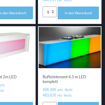
inkl. MwSt.
In den Warenkorb
In den Warenkorb
nt 2m LED
Buffetelement 4,5 m LED
komplett
wSt.
406.40
€
exkl. MwSt.
wSt.
483.62
€
inkl. MwSt.