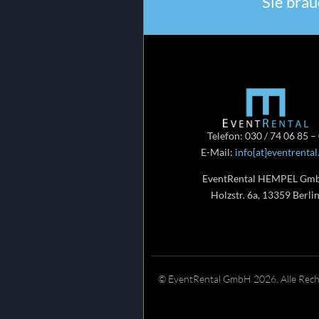
Sie brau
Telefon: 030 / 74 06 85 –
E-Mail:
info[at]eventrental
EventRental HEMPEL Gm
Holzstr. 6a, 13359 Berli
© EventRental GmbH 2026. Alle Recht