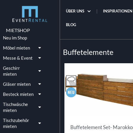
ÜBER UNS
INSPIRATIONEN
BLOG
MIETSHOP
Neu im Shop
Möbel mieten
Buffetelemente
Messe & Event
Geschirr
mieten
Gläser mieten
Besteck mieten
Tischwäsche
mieten
Tischzubehör
mieten
Buffetelement Set- Marokko