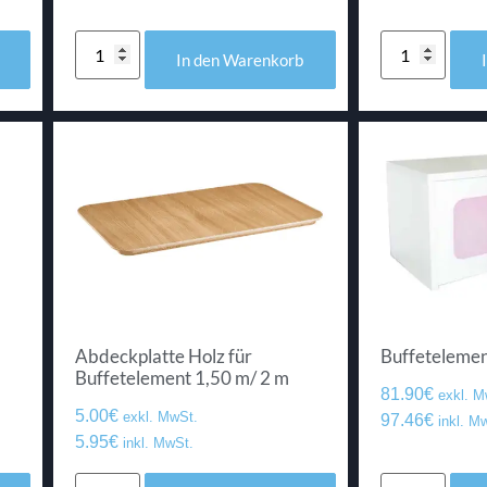
In den Warenkorb
Abdeckplatte Holz für
Buffeteleme
Buffetelement 1,50 m/ 2 m
81.90
€
exkl. M
5.00
€
exkl. MwSt.
97.46
€
inkl. M
5.95
€
inkl. MwSt.