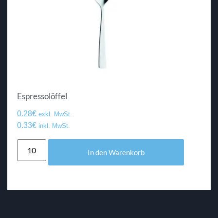
Espressolöffel
0.28
€
exkl. MwSt.
0.33
€
inkl. MwSt.
In den Warenkorb