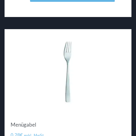
Menügabel
0.28
€
exkl. MwSt.