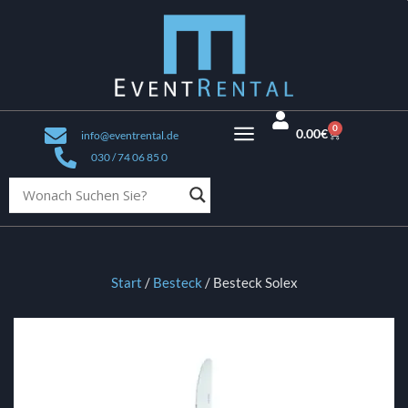
0
0.00
€
info@eventrental.de
030 / 74 06 85 0
Start
/
Besteck
/ Besteck Solex