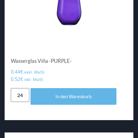
Wasserglas Viña -PURPLE-
0.44
€
exkl. MwSt.
0.52
€
inkl. MwSt.
In den Warenkorb