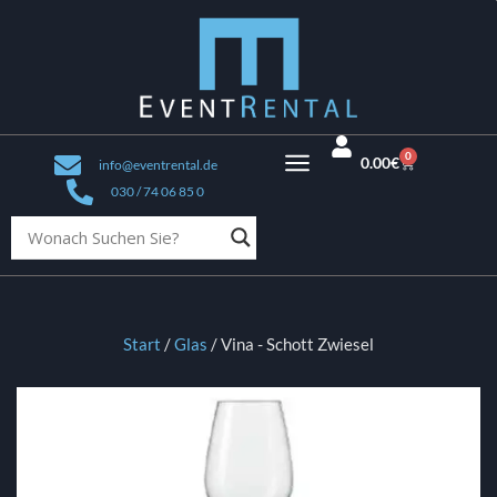
0
0.00
€
info@eventrental.de
030 / 74 06 85 0
Start
/
Glas
/ Vina - Schott Zwiesel