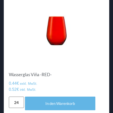
Wasserglas Viña -RED-
0.44
€
exkl. MwSt.
0.52
€
inkl. MwSt.
In den Warenkorb