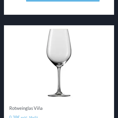
Rotweinglas Viña
0.38
€
exkl. MwSt.