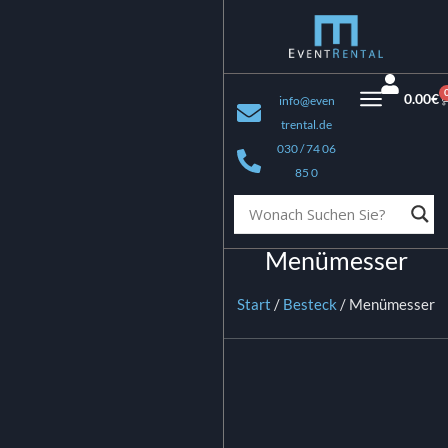
0.00
€
info@even
trental.de
030 / 74 06
85 0
Menümesser
Start
/
Besteck
/ Menümesser