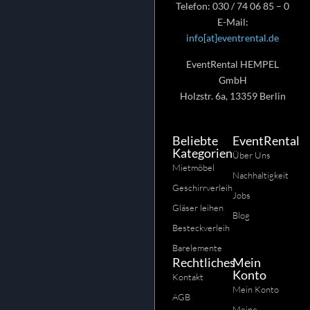
Telefon: 030 / 74 06 85 – 0
E-Mail:
info[at]eventrental.de
EventRental HEMPEL
GmbH
Holzstr. 6a, 13359 Berlin
Beliebte
EventRental
Kategorien
Über Uns
Mietmöbel
Nachhaltigkeit
Geschirrverleih
Jobs
Gläser leihen
Blog
Besteckverleih
Barelemente
Rechtliches
Mein
Konto
Kontakt
Mein Konto
AGB
Meine