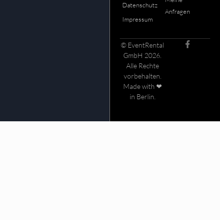
Datenschutz
Anfragen
Impressum
© EventRental
GmbH 2026.
Alle Rechte
vorbehalten.
Made with ❤
in Berlin.