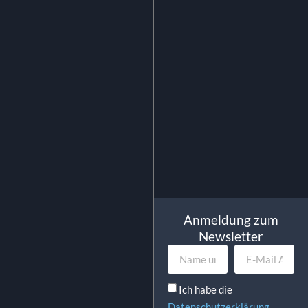
Kaffeelöffel
0.28
€
exkl. MwSt.
0.33
€
inkl. MwSt.
In Den Warenkorb
Anmeldung zum
Newsletter
Ich habe die
Datenschutzerklärung