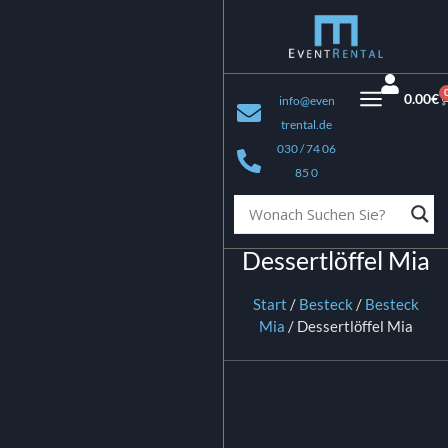
0.00
€
info@even
trental.de
030 / 74 06
85 0
Dessertlöffel Mia
Start
/
Besteck
/
Besteck
Mia
/ Dessertlöffel Mia