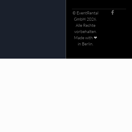
© EventRental
GmbH 2026.
Alle Rechte
vorbehalten.
Made with ❤
in Berlin.