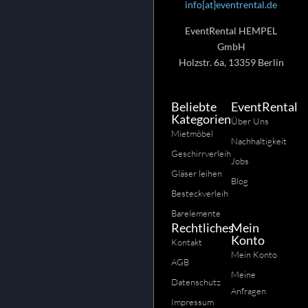
info[at]eventrental.de
EventRental HEMPEL
GmbH
Holzstr. 6a, 13359 Berlin
Beliebte
EventRental
Kategorien
Über Uns
Mietmöbel
Nachhaltigkeit
Geschirrverleih
Jobs
Gläser leihen
Blog
Besteckverleih
Barelemente
Rechtliches
Mein
Konto
Kontakt
Mein Konto
AGB
Meine
Datenschutz
Anfragen
Impressum