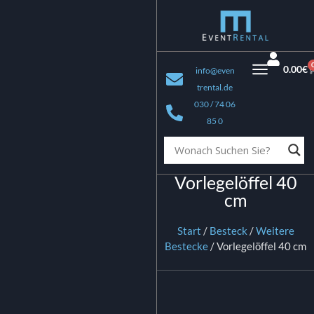
0.00
€
info@even
trental.de
030 / 74 06
85 0
Vorlegelöffel 40
cm
Start
/
Besteck
/
Weitere
Bestecke
/ Vorlegelöffel 40 cm