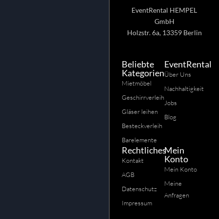
EventRental HEMPEL
GmbH
Holzstr. 6a, 13359 Berlin
Beliebte
EventRental
Kategorien
Über Uns
Mietmöbel
Nachhaltigkeit
Geschirrverleih
Jobs
Gläser leihen
Blog
Besteckverleih
Barelemente
Rechtliches
Mein
Konto
Kontakt
Mein Konto
AGB
Meine
Datenschutz
Anfragen
Impressum