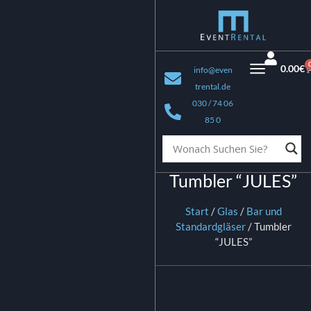
0.00
€
info@even
trental.de
030 / 74 06
85 0
Tumbler “JULES”
Start
/
Glas
/
Bar und
Standardgläser
/ Tumbler
“JULES”