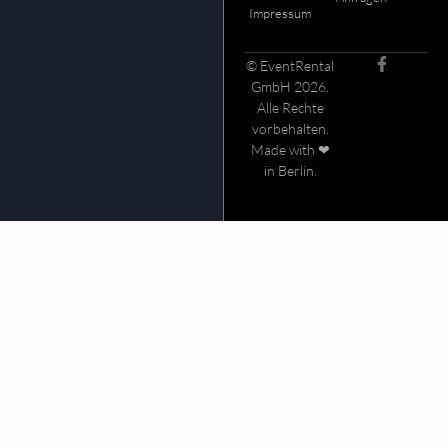
Impressum
© EventRental
GmbH 2026.
Alle Rechte
vorbehalten.
Made with ❤
in Berlin.