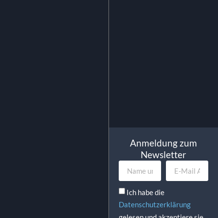
0.35
€
exkl. MwSt.
0.42
€
inkl. MwSt.
In Den Warenkorb
Anmeldung zum
Newsletter
Ich habe die
Datenschutzerklärung
gelesen und akzeptiere sie.