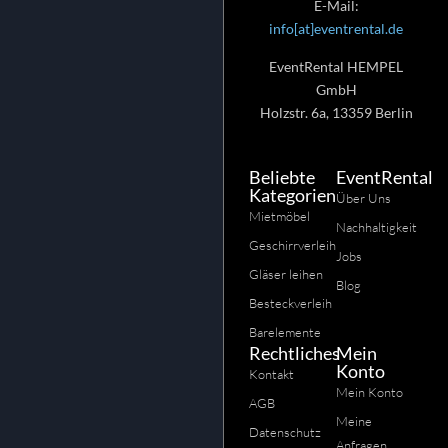
E-Mail:
info[at]eventrental.de
EventRental HEMPEL
GmbH
Holzstr. 6a, 13359 Berlin
Beliebte
EventRental
Kategorien
Über Uns
Mietmöbel
Nachhaltigkeit
Geschirrverleih
Jobs
Gläser leihen
Blog
Besteckverleih
Barelemente
Rechtliches
Mein
Konto
Kontakt
Mein Konto
AGB
Meine
Datenschutz
Anfragen