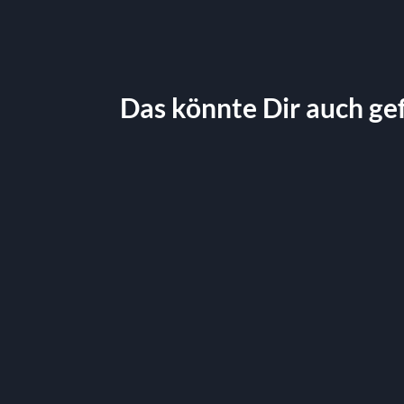
Das könnte Dir auch ge
 25 m
Terrassenheizstrahler Cosy
69.90
€
St.
exkl. MwSt.