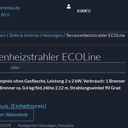
ntrental.de
0.00
€
 85 0
art
/
Zelte & Schirme
/
Heizungen
/ Terrassenheizstrahler ECOLine
enheizstrahler ECOLine
silber
etpreis ohne Gasflasche, Leistung 2 x 2 kW, Verbrauch: 1 Brenner
 2 Brenner ca. 0,4 kg/Std.,Höhe 2,12 m, Strahlungswinkel 90 Grad
(Einheitspreis)
MwSt.
den Warenkorb
01178
Kategorien:
Heizungen
,
Heizpilze