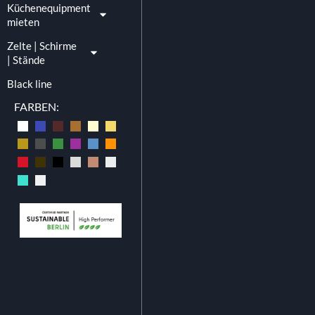
Küchenequipment
mieten
Zelte | Schirme
| Stände
Black line
FARBEN:
Kabeltrommel
7.00
€
exkl. Mw