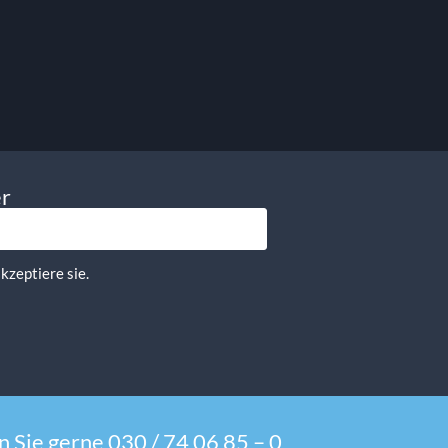
er
kzeptiere sie.
 Sie gerne 030 / 74 06 85 – 0