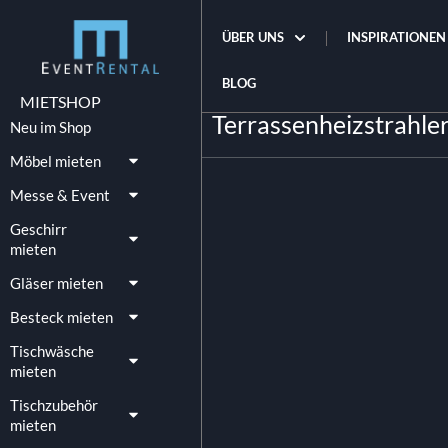
ÜBER UNS
INSPIRATIONEN
BLOG
MIETSHOP
Terrassenheizstrahle
Neu im Shop
Möbel mieten
Messe & Event
Geschirr
mieten
Gläser mieten
Besteck mieten
Tischwäsche
mieten
Tischzubehör
mieten