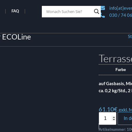
info[at]eve
FAQ
030 / 74 06
r ECOLine
St
Terrass
Farbe
auf Gasbasis, Mi
ca. 0,2 kg/Std.,
61.10
€
exkl. 
In 
Artikelnummer:
10