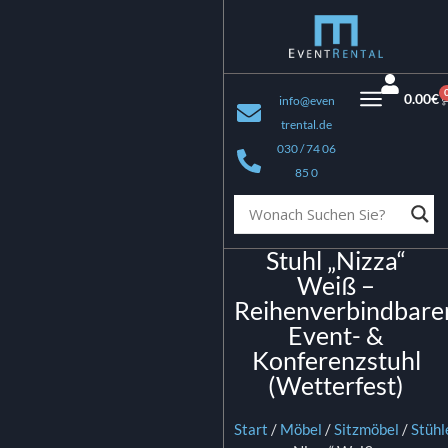
0.00
€
info@even
trental.de
030 / 74 06
85 0
Stuhl „Nizza“
Weiß –
Reihenverbindbare
Event- &
Konferenzstuhl
(Wetterfest)
Start
/
Möbel
/
Sitzmöbel
/
Stühl