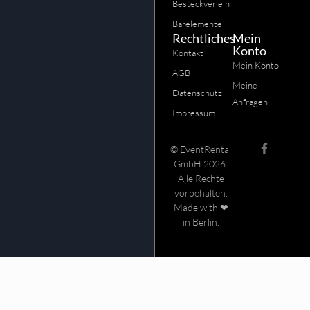
Besteckverleih
Barelemente
Rechtliches
Mein
Konto
Kontakt
Mein Konto
AGB
Meine
Datenschutz
Anfragen
Impressum
© EventRental
GmbH 2026.
Alle Rechte
vorbehalten.
Made with ❤
in Berlin.