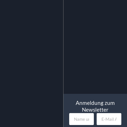
Loungetisch “Weinkiste” mit
Glasplatte
36.75
€
exkl. MwSt.
43.73
€
inkl. MwSt.
In Den Warenkorb
Anmeldung zum
Newsletter