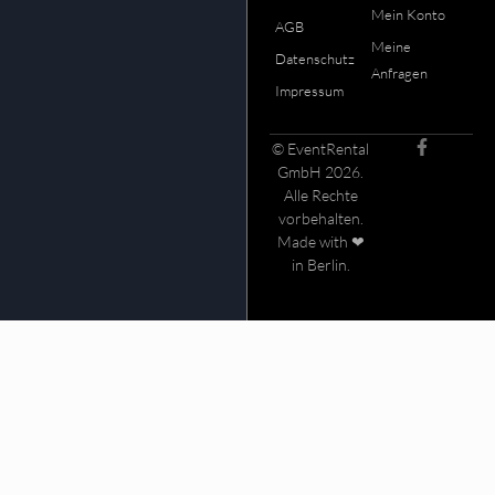
Mein Konto
AGB
Meine
Datenschutz
Anfragen
Impressum
© EventRental
GmbH 2026.
Alle Rechte
vorbehalten.
Made with ❤
in Berlin.