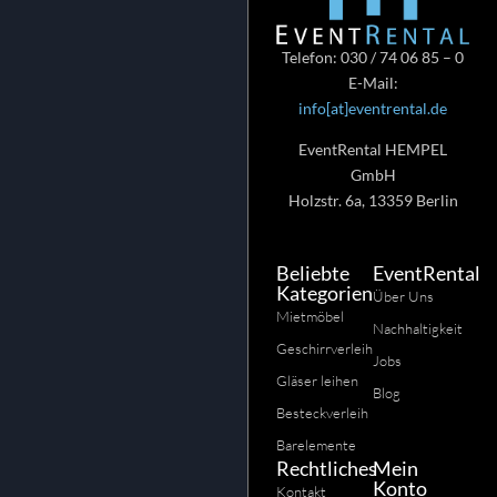
Telefon: 030 / 74 06 85 – 0
E-Mail:
info[at]eventrental.de
EventRental HEMPEL
GmbH
Holzstr. 6a, 13359 Berlin
Beliebte
EventRental
Kategorien
Über Uns
Mietmöbel
Nachhaltigkeit
Geschirrverleih
Jobs
Gläser leihen
Blog
Besteckverleih
Barelemente
Rechtliches
Mein
Konto
Kontakt