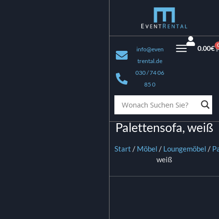
0.00
€
info@even
trental.de
030 / 74 06
85 0
Palettensofa, weiß
Start
/
Möbel
/
Loungemöbel
/
P
weiß