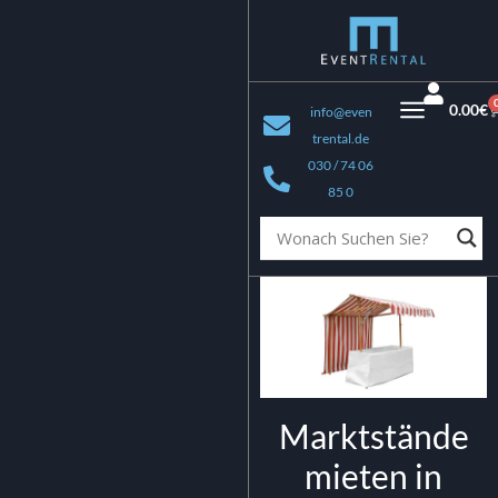
0.00
€
info@even
trental.de
030 / 74 06
85 0
Marktstände
mieten in