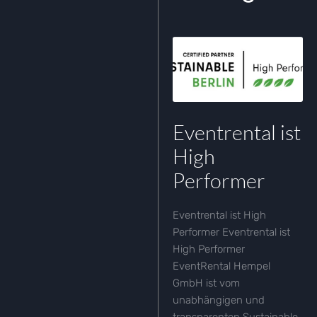
Eventrental ist
High
Performer
Eventrental ist High
Performer Eventrental ist
High Performer
EventRental Hempel
GmbH ist vom
unabhängigen und
transparenten Sustainable