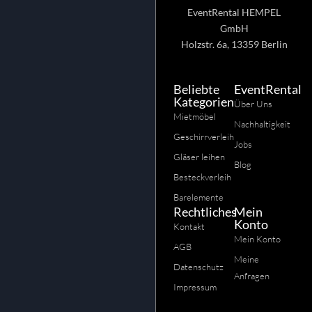
EventRental HEMPEL
GmbH
Holzstr. 6a, 13359 Berlin
Beliebte
EventRental
Kategorien
Über Uns
Mietmöbel
Nachhaltigkeit
Geschirrverleih
Jobs
Gläser leihen
Blog
Besteckverleih
Barelemente
Rechtliches
Mein
Konto
Kontakt
Mein Konto
AGB
Meine
Datenschutz
Anfragen
Impressum