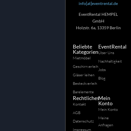
info[at]eventrental.de
EventRental HEMPEL
GmbH
Holzstr. 6a, 13359 Berlin
Beliebte
EventRental
Kategorien
Über Uns
Mietmöbel
Nachhaltigkeit
Geschirrverleih
Jobs
Gläser leihen
Blog
Besteckverleih
Barelemente
Rechtliches
Mein
Konto
Kontakt
Mein Konto
AGB
Meine
Datenschutz
Anfragen
Impressum