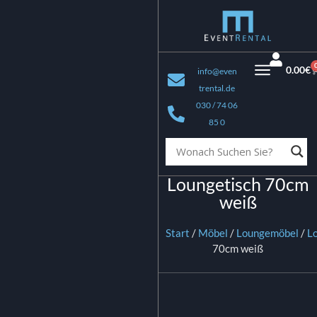
0.00
€
info@even
trental.de
030 / 74 06
85 0
Loungetisch 70cm
weiß
Start
/
Möbel
/
Loungemöbel
/
L
70cm weiß