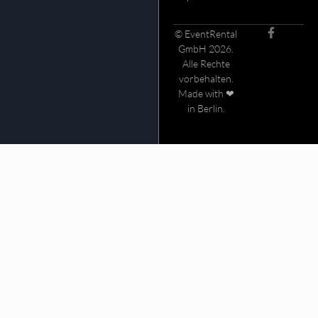
© EventRental
GmbH 2026.
Alle Rechte
vorbehalten.
Made with ❤
in Berlin.