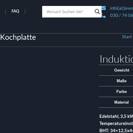
info[at]eve
FAQ
030 / 74 06
 Kochplatte
Start
Indukti
Gewicht
Maße
Farbe
Material
Edelstahl, 3,5 k
Temperatureinste
BHT: 34×12,5x