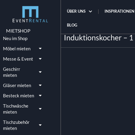
ÜBER UNS
INSPIRATIONEN
BLOG
MIETSHOP
Induktionskocher – 1
Neu im Shop
Möbel mieten
Messe & Event
Geschirr
mieten
Gläser mieten
Besteck mieten
Tischwäsche
mieten
Tischzubehör
mieten