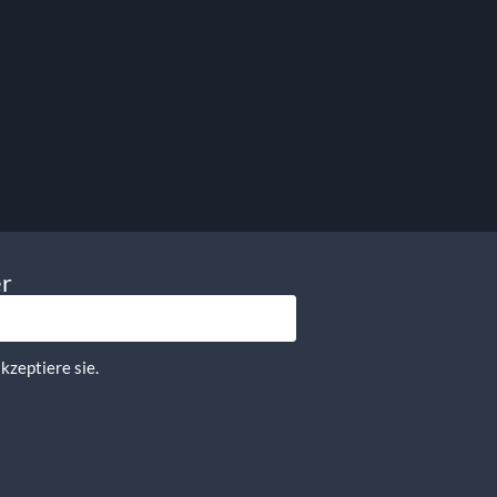
9.50
€
exkl. MwSt.
11.31
€
inkl. MwSt.
In Den Warenkorb
er
kzeptiere sie.