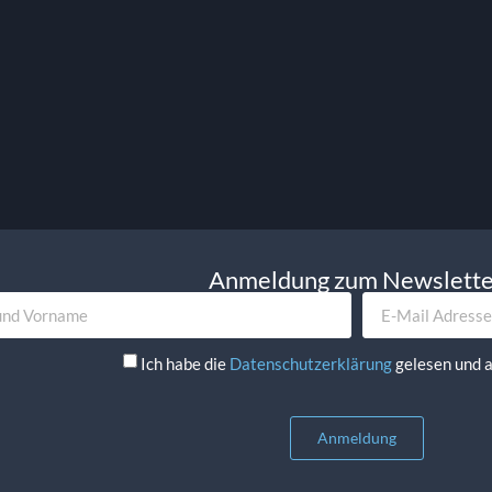
79.00
€
exkl. MwSt.
94.01
€
inkl. MwSt.
St.
St.
In Den Warenkorb
korb
Anmeldung zum Newslett
Ich habe die
Datenschutzerklärung
gelesen und a
Anmeldung