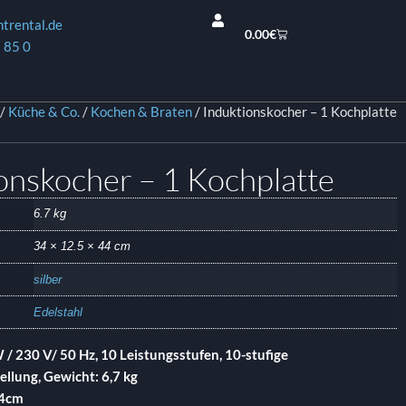
ntrental.de
0.00
€
 85 0
/
Küche & Co.
/
Kochen & Braten
/ Induktionskocher – 1 Kochplatte
onskocher – 1 Kochplatte
6.7 kg
34 × 12.5 × 44 cm
silber
Edelstahl
W / 230 V/ 50 Hz, 10 Leistungsstufen, 10-stufige
llung, Gewicht: 6,7 kg
44cm