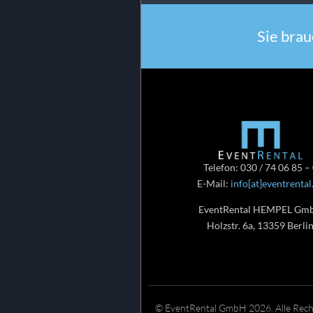
Sie brau
Telefon: 030 / 74 06 85 –
E-Mail:
info[at]eventrental
EventRental HEMPEL Gm
Holzstr. 6a, 13359 Berli
© EventRental GmbH 2026. Alle Recht