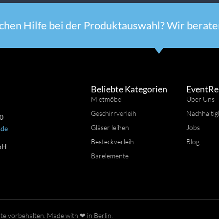
chen Hilfe bei der Produktauswahl? Wir beraten
Beliebte Kategorien
EventRe
Mietmöbel
Über Uns
Geschirrverleih
Nachhaltig
 0
Gläser leihen
Jobs
.de
Besteckverleih
Blog
bH
Barelemente
n
e vorbehalten. Made with ❤ in Berlin.