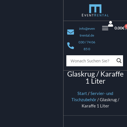
0.00
€
info@even
trental.de
030 / 74 06
85 0
Glaskrug / Karaffe
1 Liter
Start
/
Servier- und
Tischzubehör
/ Glaskrug /
Karaffe 1 Liter