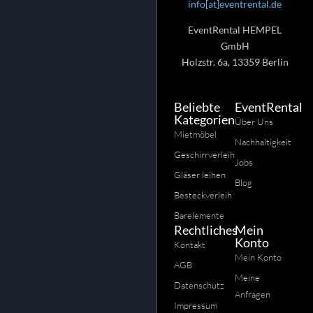
info[at]eventrental.de
EventRental HEMPEL
GmbH
Holzstr. 6a, 13359 Berlin
Beliebte
EventRental
Kategorien
Über Uns
Mietmöbel
Nachhaltigkeit
Geschirrverleih
Jobs
Gläser leihen
Blog
Besteckverleih
Barelemente
Rechtliches
Mein
Konto
Kontakt
Mein Konto
AGB
Meine
Datenschutz
Anfragen
Impressum