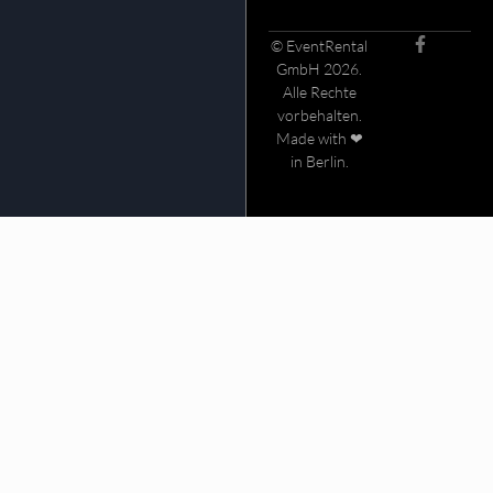
© EventRental
GmbH 2026.
Alle Rechte
vorbehalten.
Made with ❤
in Berlin.