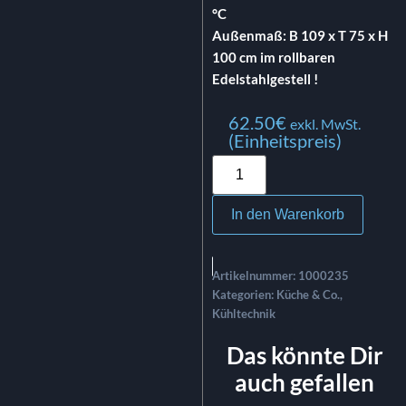
°C
Außenmaß: B 109 x T 75 x H
100 cm im rollbaren
Edelstahlgestell !
62.50
€
exkl. MwSt.
(Einheitspreis)
In den Warenkorb
Artikelnummer:
1000235
Kategorien:
Küche & Co.
,
Kühltechnik
Das könnte Dir
auch gefallen