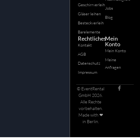
Geschirrverleih
Jobs
Gläser leihen
Blog
Besteckverleih
Barelemente
Rechtliches
Mein
Konto
Kontakt
Mein Konto
AGB
Meine
Datenschutz
Anfragen
Impressum
© EventRental
GmbH 2026.
Alle Rechte
vorbehalten.
Made with ❤
in Berlin.