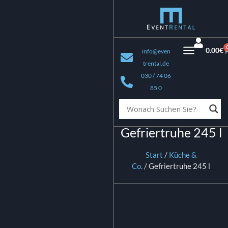
0.00
€
info@even
trental.de
030 / 74 06
85 0
Gefriertruhe 245 l
Start
/
Küche &
Co.
/ Gefriertruhe 245 l