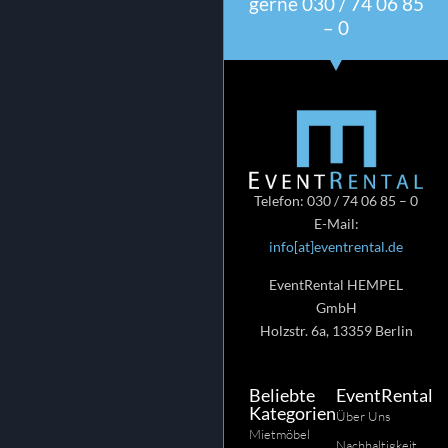
gerne 030 / 74 06 85
– 0
Telefon: 030 / 74 06 85 – 0
E-Mail:
info[at]eventrental.de
EventRental HEMPEL
GmbH
Holzstr. 6a, 13359 Berlin
Beliebte
EventRental
Kategorien
Über Uns
Mietmöbel
Nachhaltigkeit