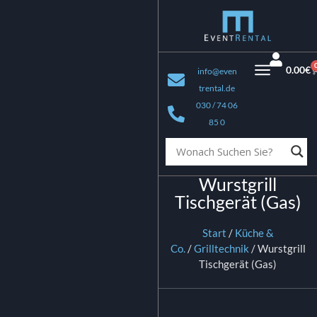
0.00
€
info@even
trental.de
030 / 74 06
85 0
Wurstgrill
Tischgerät (Gas)
Start
/
Küche &
Co.
/
Grilltechnik
/ Wurstgrill
Tischgerät (Gas)