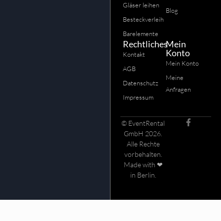
Gläser leihen
Blog
Besteckverleih
Barelemente
Rechtliches
Mein
Konto
Kontakt
Mein Konto
AGB
Meine
Datenschutz
Anfragen
Impressum
© EventRental
GmbH 2026.
Alle Rechte
vorbehalten.
Made with ❤
in Berlin.