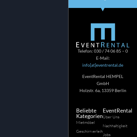
Telefon: 030 / 74 06 85 – 0
E-Mail:
info[at]eventrental.de
EventRental HEMPEL
GmbH
Holzstr. 6a, 13359 Berlin
Beliebte
EventRental
Kategorien
Über Uns
Mietmöbel
Nachhaltigkeit
Geschirrverleih
Jobs