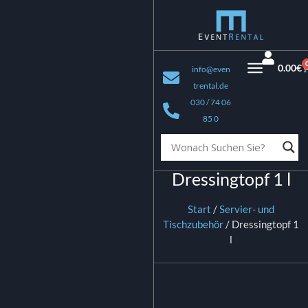
0.00
€
info@even
trental.de
030 / 74 06
85 0
Dressingtopf 1 l
Start
/
Servier- und
Tischzubehör
/ Dressingtopf 1
l