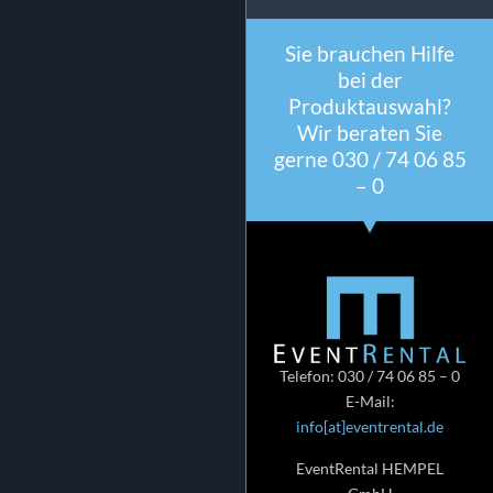
Sie brauchen Hilfe
bei der
Produktauswahl?
Wir beraten Sie
gerne 030 / 74 06 85
– 0
Telefon: 030 / 74 06 85 – 0
E-Mail:
info[at]eventrental.de
EventRental HEMPEL