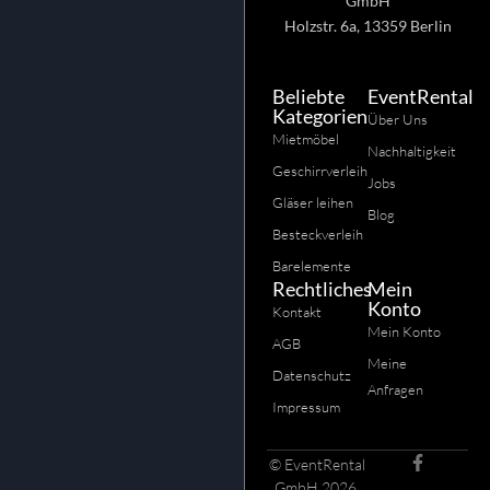
GmbH
Holzstr. 6a, 13359 Berlin
Beliebte
EventRental
Kategorien
Über Uns
Mietmöbel
Nachhaltigkeit
Geschirrverleih
Jobs
Gläser leihen
Blog
Besteckverleih
Barelemente
Rechtliches
Mein
Konto
Kontakt
Mein Konto
AGB
Meine
Datenschutz
Anfragen
Impressum
© EventRental
GmbH 2026.