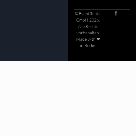
© EventRental
GmbH 2026.
Alle Rechte
vorbehalten.
Made with ❤
in Berlin.