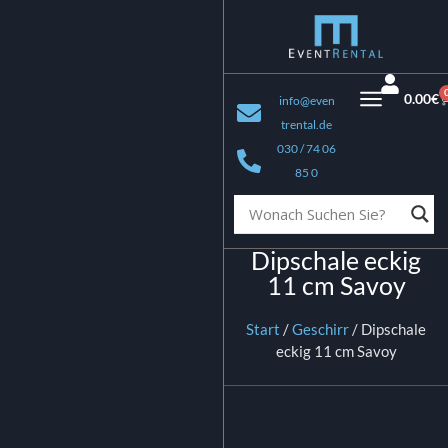
0.00
€
info@even
trental.de
030 / 74 06
85 0
Dipschale eckig
11 cm Savoy
Start
/
Geschirr
/ Dipschale
eckig 11 cm Savoy