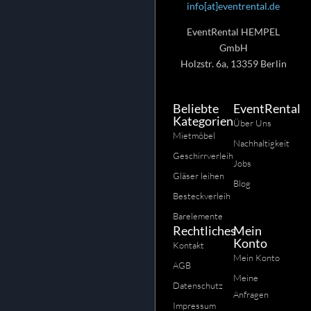
info[at]eventrental.de
EventRental HEMPEL
GmbH
Holzstr. 6a, 13359 Berlin
Beliebte
EventRental
Kategorien
Über Uns
Mietmöbel
Nachhaltigkeit
Geschirrverleih
Jobs
Gläser leihen
Blog
Besteckverleih
Barelemente
Rechtliches
Mein
Konto
Kontakt
Mein Konto
AGB
Meine
Datenschutz
Anfragen
Impressum