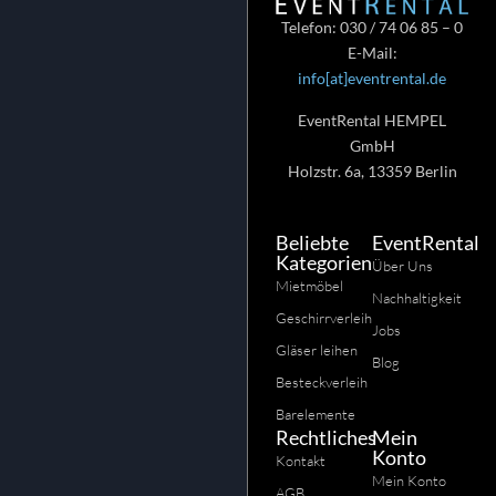
Telefon: 030 / 74 06 85 – 0
E-Mail:
info[at]eventrental.de
EventRental HEMPEL
GmbH
Holzstr. 6a, 13359 Berlin
Beliebte
EventRental
Kategorien
Über Uns
Mietmöbel
Nachhaltigkeit
Geschirrverleih
Jobs
Gläser leihen
Blog
Besteckverleih
Barelemente
Rechtliches
Mein
Konto
Kontakt
Mein Konto
AGB