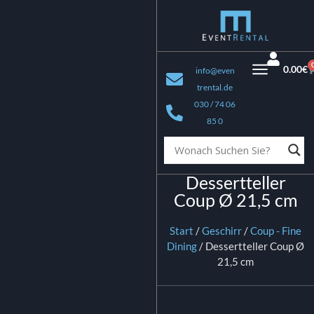
0.00
€
info@even
trental.de
030 / 74 06
85 0
Dessertteller
Coup Ø 21,5 cm
Start
/
Geschirr
/
Coup - Fine
Dining
/ Dessertteller Coup Ø
21,5 cm