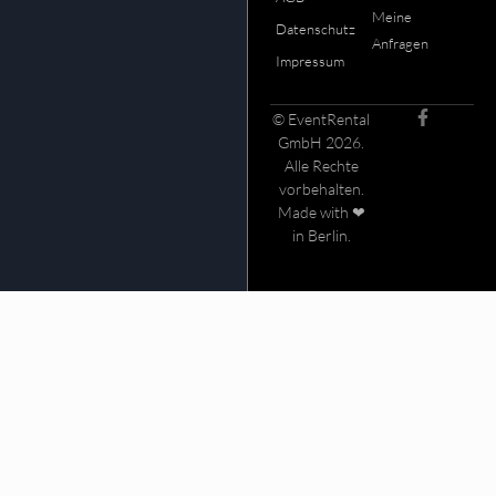
Meine
Datenschutz
Anfragen
Impressum
© EventRental
GmbH 2026.
Alle Rechte
vorbehalten.
Made with ❤
in Berlin.