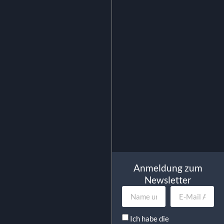
Dessertteller Karbon Black Ø 
cm
0.47
€
exkl. MwSt.
0.56
€
inkl. MwSt.
In Den Warenkorb
Anmeldung zum
Newsletter
Ich habe die