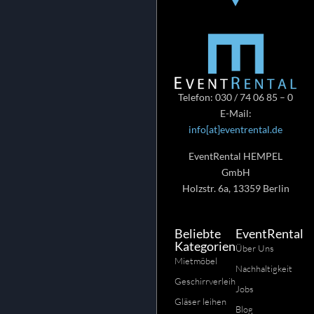
Telefon: 030 / 74 06 85 – 0
E-Mail:
info[at]eventrental.de
EventRental HEMPEL
GmbH
Holzstr. 6a, 13359 Berlin
Beliebte
EventRental
Kategorien
Über Uns
Mietmöbel
Nachhaltigkeit
Geschirrverleih
Jobs
Gläser leihen
Blog