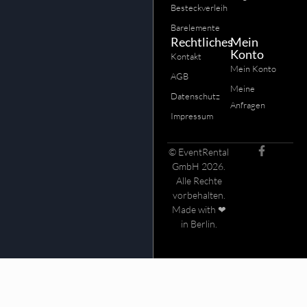
Besteckverleih
Barelemente
Rechtliches
Mein
Konto
Kontakt
Mein Konto
AGB
Meine
Datenschutz
Anfragen
Impressum
© EventRental
GmbH 2026.
Alle Rechte
vorbehalten.
Made with ❤
in Berlin.