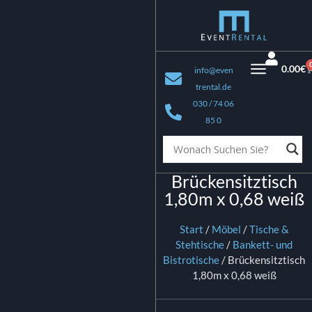
0.00
€
info@even
trental.de
030 / 74 06
85 0
Brückensitztisch
1,80m x 0,68 weiß
Start
/
Möbel
/
Tische &
Stehtische
/
Bankett- und
Bistrotische
/ Brückensitztisch
1,80m x 0,68 weiß