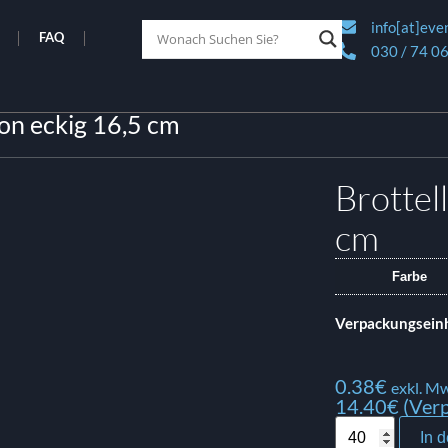
info[at]eve
FAQ
030 / 74 06
on eckig 16,5 cm
Brottel
cm
Farbe
Verpackungseinh
0.38
€
exkl. Mw
14.40€ (Verp
In 