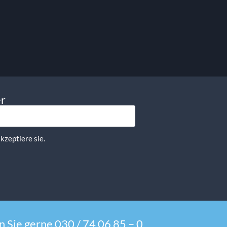
In Den Warenkorb
er
kzeptiere sie.
 Sie gerne 030 / 74 06 85 – 0