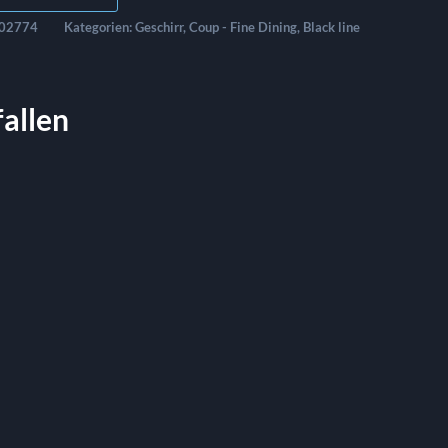
02774
Kategorien:
Geschirr
,
Coup - Fine Dining
,
Black line
fallen
cm
Brotteller Coup Ø 16,5 cm
0.36
€
exkl. MwSt.