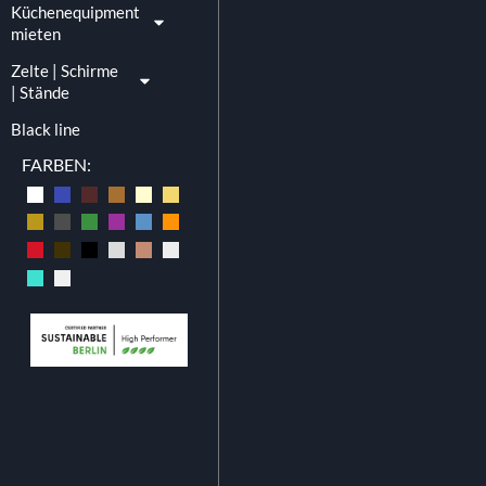
Küchenequipment
mieten
Zelte | Schirme
| Stände
Black line
FARBEN:
Brotteller Karbon Bl
0.47
€
exkl. Mw