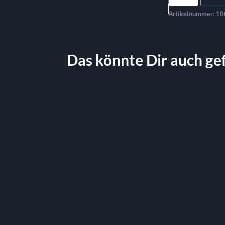
Artikelnummer:
10
Das könnte Dir auch ge
ack Ø 15 cm
Brotteller Coup Fashion Ø 16,5 
0.38
€
St.
exkl. MwSt.