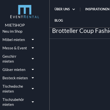
ÜBER UNS
INSPIRATIONEN
BLOG
MIETSHOP
Brotteller Coup Fashi
Neu im Shop
Möbel mieten
Messe & Event
Geschirr
mieten
Gläser mieten
Besteck mieten
Tischwäsche
mieten
Tischzubehör
mieten