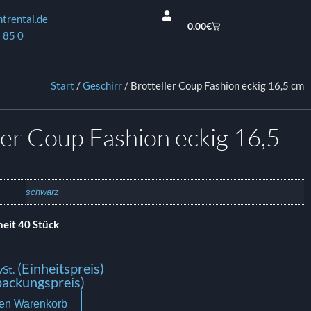
ntrental.de
0.00
€
 85 0
Start
/
Geschirr
/ Brotteller Coup Fashion eckig 16,5 cm
ler Coup Fashion eckig 16,5
schwarz
eit 40 Stück
(Einheitspreis)
St.
ackungspreis)
den Warenkorb