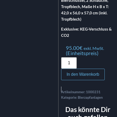
Bierschlüssel, 2 Schläuche,
Tropfblech, Maße H x B x T:
42,0 x 56,0 x 57,0 cm (inkl.
Tropfblech)
Exklusive: KEG-Verschluss &
CO2
95.00
€
exkl. MwSt.
(Einheitspreis)
In den Warenkorb
Artikelnummer:
1000231
Kategorie:
Bierzapfanlagen
Das könnte Dir