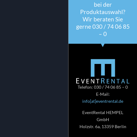
bei der
Produktauswahl?
Wir beraten Sie
gerne 030 / 74 06 85
– 0
Telefon: 030 / 74 06 85 – 0
E-Mail:
info[at]eventrental.de
EventRental HEMPEL
GmbH
Holzstr. 6a, 13359 Berlin