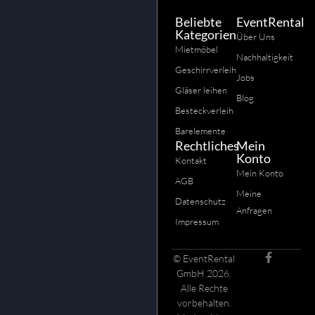
Beliebte
EventRental
Kategorien
Über Uns
Mietmöbel
Nachhaltigkeit
Geschirrverleih
Jobs
Gläser leihen
Blog
Besteckverleih
Barelemente
Rechtliches
Mein
Konto
Kontakt
Mein Konto
AGB
Meine
Datenschutz
Anfragen
Impressum
© EventRental
GmbH 2026.
Alle Rechte
vorbehalten.