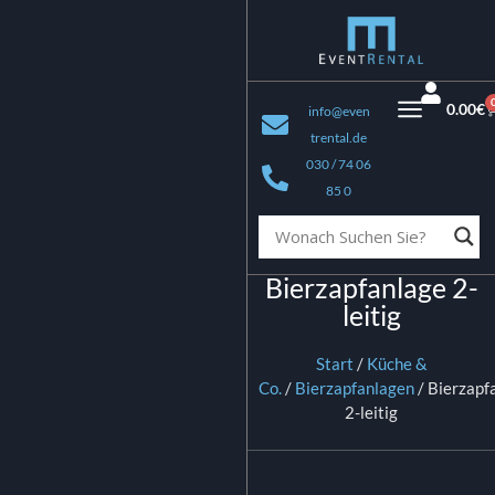
0.00
€
info@even
trental.de
030 / 74 06
85 0
Bierzapfanlage 2-
leitig
Start
/
Küche &
Co.
/
Bierzapfanlagen
/ Bierzapf
2-leitig