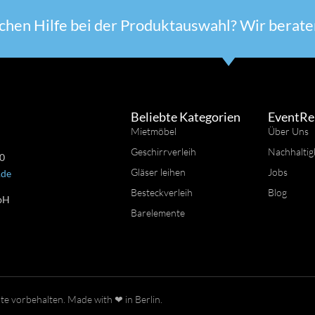
chen Hilfe bei der Produktauswahl? Wir beraten
Beliebte Kategorien
EventRe
Mietmöbel
Über Uns
Geschirrverleih
Nachhaltig
 0
Gläser leihen
Jobs
.de
Besteckverleih
Blog
bH
Barelemente
n
e vorbehalten. Made with ❤ in Berlin.