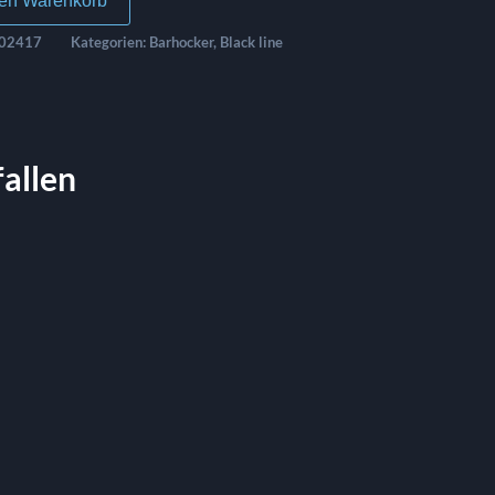
den Warenkorb
02417
Kategorien:
Barhocker
,
Black line
fallen