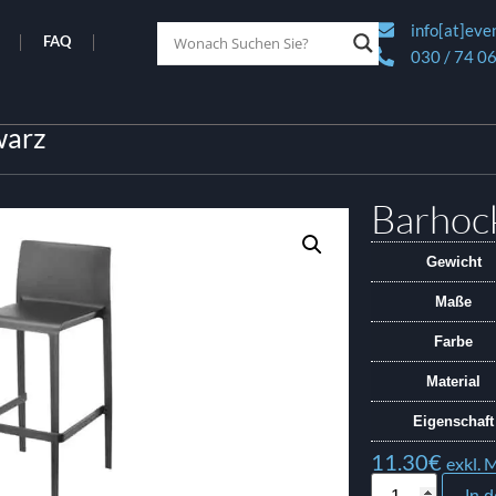
info[at]eve
FAQ
030 / 74 06
warz
Barhock
Gewicht
Maße
Farbe
Material
Eigenschaft
11.30
€
exkl. 