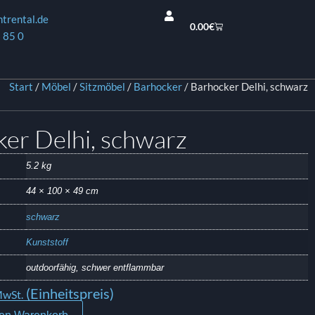
ntrental.de
0.00
€
 85 0
Start
/
Möbel
/
Sitzmöbel
/
Barhocker
/ Barhocker Delhi, schwarz
er Delhi, schwarz
5.2 kg
44 × 100 × 49 cm
schwarz
Kunststoff
outdoorfähig, schwer entflammbar
(Einheitspreis)
MwSt.