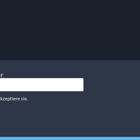
8.60
€
exkl. MwSt.
10.23
€
inkl. MwSt.
In Den Warenkorb
er
kzeptiere sie.