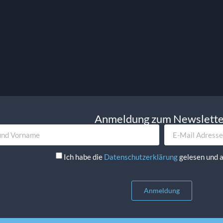
11.30
€
St.
exkl. MwSt.
13.45
€
St.
inkl. MwSt.
korb
In Den Warenkorb
Anmeldung zum Newslett
Ich habe die
Datenschutzerklärung
gelesen und a
Anmeldung