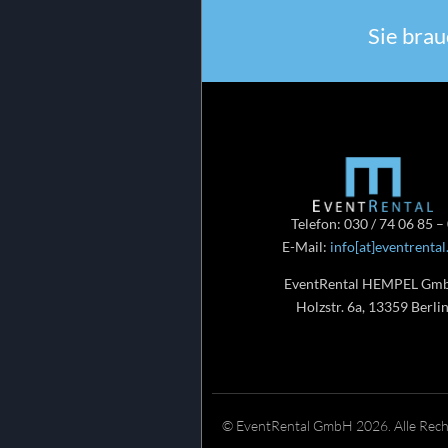
Sie brau
Telefon: 030 / 74 06 85 –
E-Mail:
info[at]eventrental
EventRental HEMPEL Gm
Holzstr. 6a, 13359 Berli
© EventRental GmbH 2026. Alle Recht